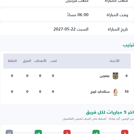
ملعب المباراة
ملعب فريثيل
وقت المباراة
06:00 مساءً
تاريخ المباراة
السبت 22-05-2027
ترتيب
الأندية
لعب
الأهداف
الفرق
النقاط
6
بيفرين
0
0
0
0
10
ستاندارد لييج
0
0
0
0
اخر 5 مباريات لكل فريق
من اليمين: آخر مباراة · اضغط على الحرف لعرض التفاصيل
خ
ف
خ
ف
ت