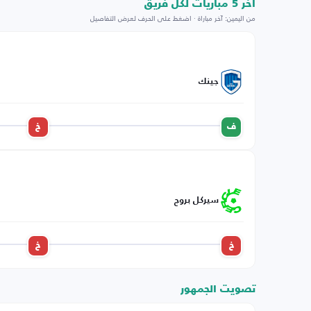
اخر 5 مباريات لكل فريق
من اليمين: آخر مباراة · اضغط على الحرف لعرض التفاصيل
جينك
ف
خ
سيركل بروج
خ
خ
تصويت الجمهور