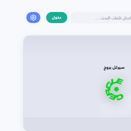
دخول
سيركل بروج