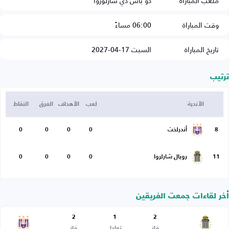
ملعب المباراة
دو باس دي شارلوروا
وقت المباراة
06:00 مساءً
تاريخ المباراة
السبت 17-04-2027
ترتيب
الأندية
لعب
الأهداف
الفرق
النقاط
8
أندرلخت
0
0
0
0
11
رويال شارلروا
0
0
0
0
أخر لقاءات جمعت الفريقين
2
1
2
فاز
تعادل
فاز