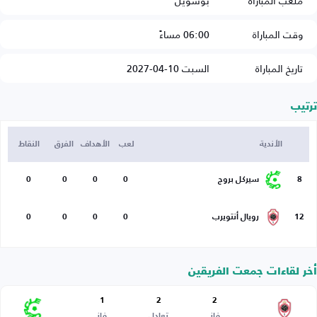
ملعب المباراة
بوسويل
وقت المباراة
06:00 مساءً
تاريخ المباراة
السبت 10-04-2027
ترتيب
الأندية
لعب
الأهداف
الفرق
النقاط
8
سيركل بروج
0
0
0
0
12
رويال أنتويرب
0
0
0
0
أخر لقاءات جمعت الفريقين
1
2
2
فاز
تعادل
فاز