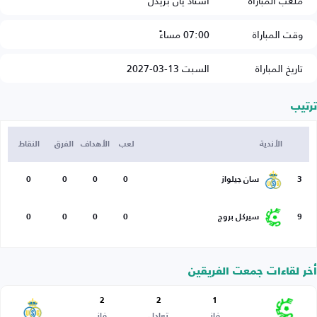
ملعب المباراة
استاد يان بريدل
وقت المباراة
07:00 مساءً
تاريخ المباراة
السبت 13-03-2027
ترتيب
الأندية
لعب
الأهداف
الفرق
النقاط
3
سان جيلواز
0
0
0
0
9
سيركل بروج
0
0
0
0
أخر لقاءات جمعت الفريقين
2
2
1
فاز
تعادل
فاز