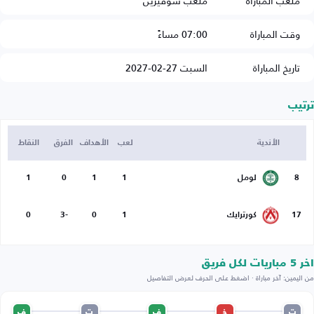
ملعب المباراة
ملعب سوفيرين
وقت المباراة
07:00 مساءً
تاريخ المباراة
السبت 27-02-2027
ترتيب
الأندية
لعب
الأهداف
الفرق
النقاط
8
لومل
1
1
0
1
17
كورترايك
1
0
-3
0
اخر 5 مباريات لكل فريق
من اليمين: آخر مباراة · اضغط على الحرف لعرض التفاصيل
ت
خ
ف
ت
ف