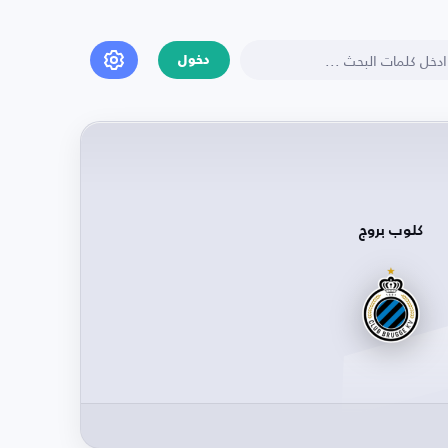
دخول
كلوب بروج