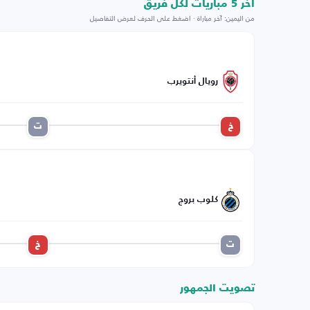
اخر 5 مباريات لكل فريق
من اليمين: آخر مباراة · اضغط على الحرف لعرض التفاصيل
رويال أنتويرب
خ
ت
كلوب بروج
ت
خ
تصويت الجمهور