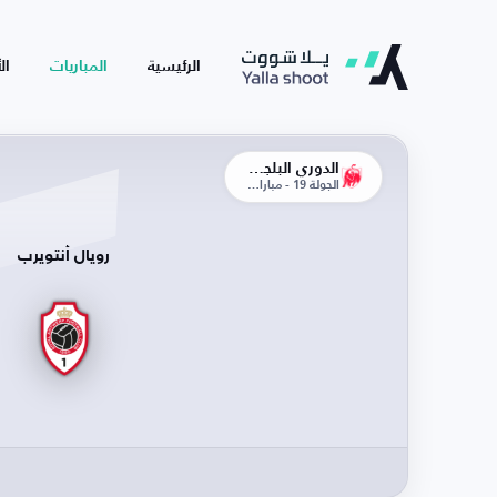
الرئيسية
المباريات
ال
الدوري البلجيكي
الجولة 19 - مباراة الإياب
رويال أنتويرب