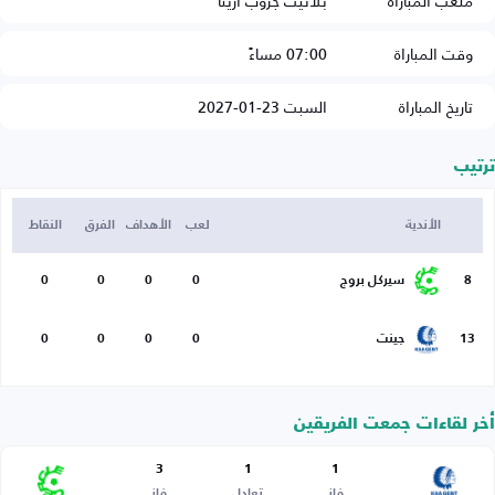
ملعب المباراة
بلانيت جروب أرينا
وقت المباراة
07:00 مساءً
تاريخ المباراة
السبت 23-01-2027
ترتيب
الأندية
لعب
الأهداف
الفرق
النقاط
8
سيركل بروج
0
0
0
0
13
جينت
0
0
0
0
أخر لقاءات جمعت الفريقين
3
1
1
فاز
تعادل
فاز