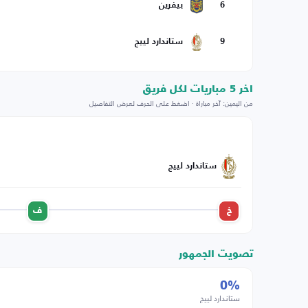
6
بيفرين
9
ستاندارد لييج
اخر 5 مباريات لكل فريق
من اليمين: آخر مباراة · اضغط على الحرف لعرض التفاصيل
ستاندارد لييج
خ
ف
تصويت الجمهور
0%
ستاندارد لييج