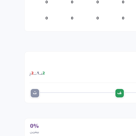
0
0
0
0
0
0
0
0
ف
ت
خ
2
1
2
ف
ت
0%
بيفرين