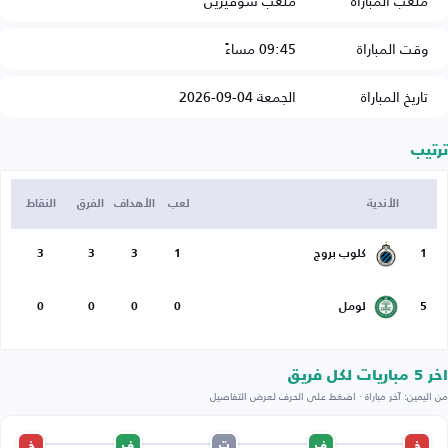
ملعب المباراة
ملعب سوفيرين
وقت المباراة
09:45 مساءً
تاريخ المباراة
الجمعة 04-09-2026
ترتيب
الأندية
لعب
الأهداف
الفرق
النقاط
1
كلوب بروج
1
3
3
3
5
لومل
0
0
0
0
اخر 5 مباريات لكل فريق
من اليمين: آخر مباراة · اضغط على الحرف لعرض التفاصيل
خ
ف
ت
ف
خ