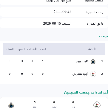
ملعب المباراة
كينغ باور دين دريف
وقت المباراة
09:45 مساءً
تاريخ المباراة
السبت 15-08-2026
ترتيب
الأندية
لعب
الأهداف
الفرق
النقاط
1
كلوب بروج
1
3
3
3
2
أوود هيفرلي
0
0
0
0
أخر لقاءات جمعت الفريقين
5
0
0
فاز
تعادل
فاز