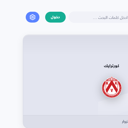
دخول
كورترايك
وار