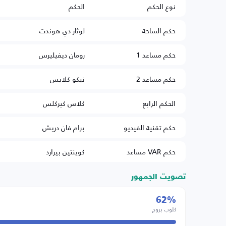
نوع الحكم
الحكم
حكم الساحة
لوثار دي هوندت
حكم مساعد 1
رومان ديفيليرس
حكم مساعد 2
نيكو كلايس
الحكم الرابع
كلاس كيركلس
حكم تقنية الفيديو
برام فان دريش
حكم VAR مساعد
كوينتين بيرارد
تصويت الجمهور
62%
كلوب بروج