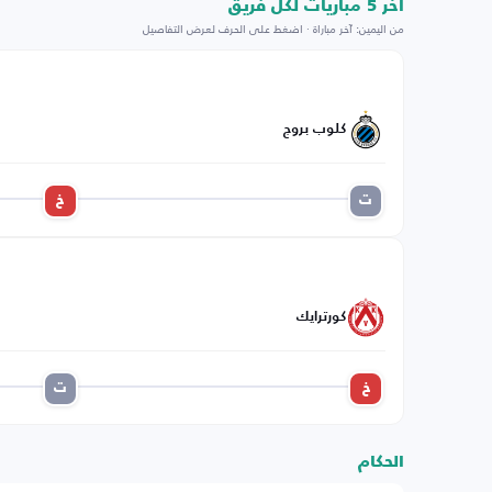
اخر 5 مباريات لكل فريق
من اليمين: آخر مباراة · اضغط على الحرف لعرض التفاصيل
كلوب بروج
ت
خ
كورترايك
خ
ت
الحكام