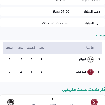
ملعب المباراة
استاد جنيف
وقت المباراة
07:00 مساءً
تاريخ المباراة
السبت 06-02-2027
ترتيب
الأندية
لعب
الأهداف
الفرق
النقاط
2
لوجانو
2
6
4
6
11
سيرفيت
2
1
-2
0
أخر لقاءات جمعت الفريقين
1
1
1
فاز
تعادل
فاز