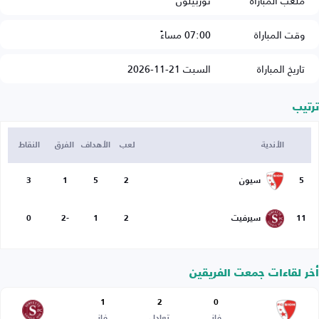
ملعب المباراة
توربيلون
وقت المباراة
07:00 مساءً
تاريخ المباراة
السبت 21-11-2026
ترتيب
الأندية
لعب
الأهداف
الفرق
النقاط
5
سيون
2
5
1
3
11
سيرفيت
2
1
-2
0
أخر لقاءات جمعت الفريقين
1
2
0
فاز
تعادل
فاز