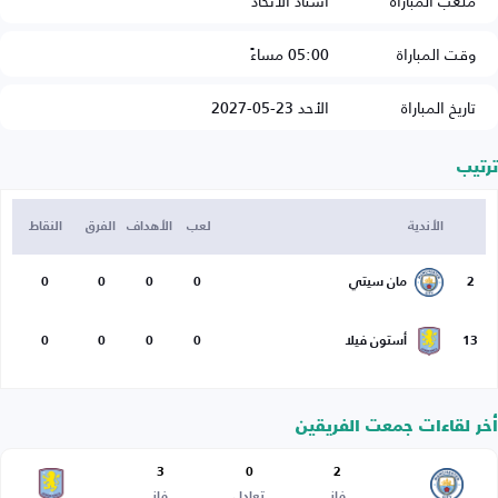
ملعب المباراة
استاد الاتحاد
وقت المباراة
05:00 مساءً
تاريخ المباراة
الأحد 23-05-2027
ترتيب
الأندية
لعب
الأهداف
الفرق
النقاط
2
مان سيتي
0
0
0
0
13
أستون فيلا
0
0
0
0
أخر لقاءات جمعت الفريقين
3
0
2
فاز
تعادل
فاز