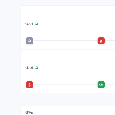
ف
ت
خ
2
1
2
خ
ت
ف
ت
خ
3
0
2
ف
خ
0%