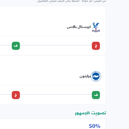
من اليمين: آخر مباراة · اضغط على الحرف لعرض التفاصيل
كريستال بالاس
خ
ف
برايتون
ف
خ
تصويت الجمهور
50%