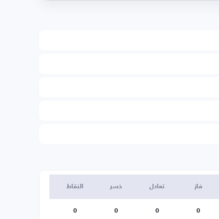
فاز
تعادل
خسر
النقاط
0
0
0
0