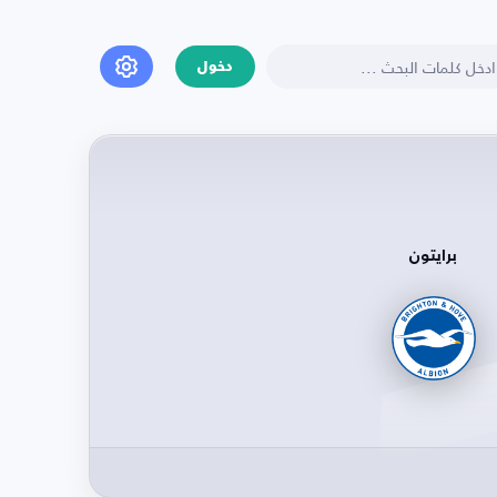
دخول
برايتون