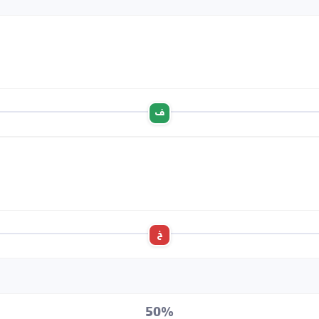
ف
خ
50%