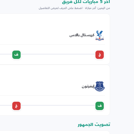
اخر 5 مباريات لكل فريق
من اليمين: آخر مباراة · اضغط على الحرف لعرض التفاصيل
كريستال بالاس
خ
ف
إيفرتون
ف
خ
تصويت الجمهور