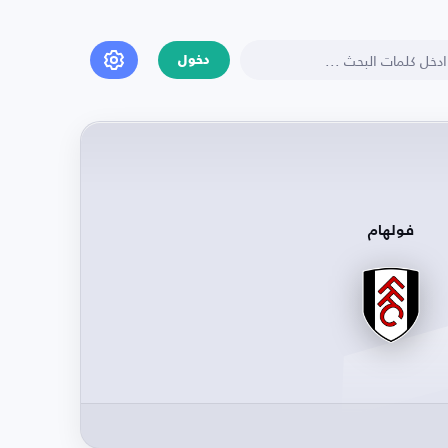
دخول
فولهام