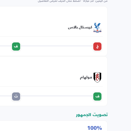
من اليمين: آخر مباراة · اضغط على الحرف لعرض التفاصيل
كريستال بالاس
خ
ف
فولهام
ف
ت
تصويت الجمهور
100%