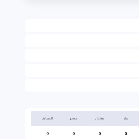
فاز
تعادل
خسر
النقاط
0
0
0
0