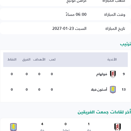
ملعب المباراة
كرافن كوتيج
وقت المباراة
06:00 مساءً
تاريخ المباراة
السبت 23-01-2027
ترتيب
الأندية
لعب
الأهداف
الفرق
النقاط
9
فولهام
0
0
0
0
13
أستون فيلا
0
0
0
0
أخر لقاءات جمعت الفريقين
4
0
1
فاز
تعادل
فاز