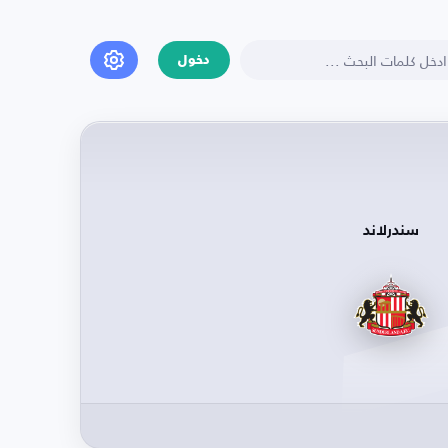
دخول
سندرلاند