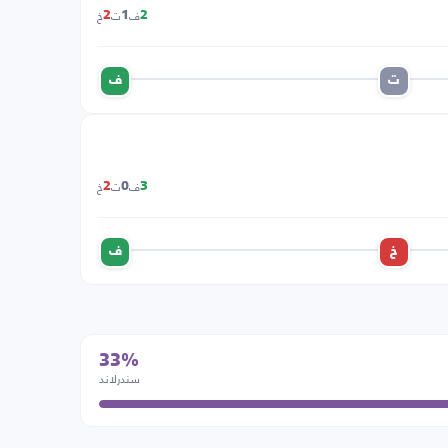
ف
ت
خ
2
1
2
ت
ف
ف
ت
خ
2
0
3
خ
ف
33%
سندرلاند