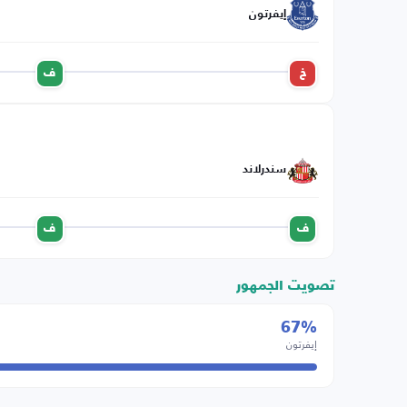
إيفرتون
خ
ف
سندرلاند
ف
ف
تصويت الجمهور
67%
إيفرتون