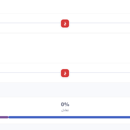
خ
خ
0%
تعادل