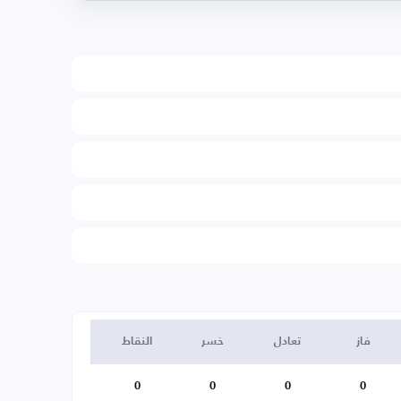
فاز
تعادل
خسر
النقاط
0
0
0
0