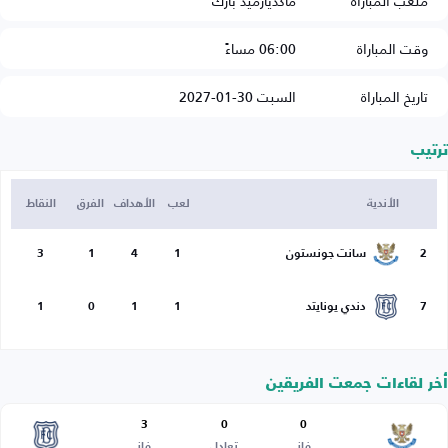
ملعب المباراة
ماكديارميد بارك
وقت المباراة
06:00 مساءً
تاريخ المباراة
السبت 30-01-2027
ترتيب
الأندية
لعب
الأهداف
الفرق
النقاط
2
سانت جونستون
1
4
1
3
7
دندي يونايتد
1
1
0
1
أخر لقاءات جمعت الفريقين
3
0
0
فاز
تعادل
فاز