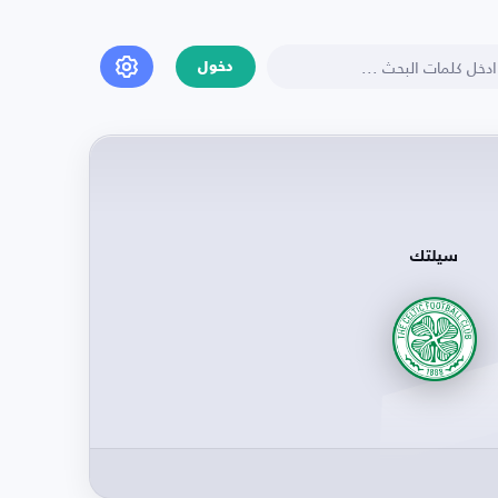
دخول
سيلتك