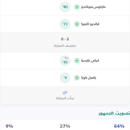
ماركوس فيرنانديز
80’
لياندرو كابريرا
73’
2 - 0
منتصف المباراة
+1
كيكي غارسيا
45’
رافيل باوزا
4’
بدأت المباراة
تصويت الجمهور
9%
27%
64%