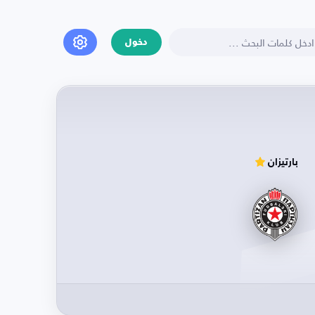
دخول
بارتيزان