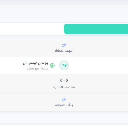
انتهت المباراة
بوغدان كوستيتش
48’
ستيفان بتروفيتش
0 - 0
منتصف المباراة
بدأت المباراة