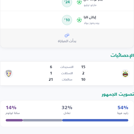
24’
ماركو تيليو
إركان كارا
10’
بينديغوز بولا
بدأت المباراة
الإحصائيات
6
15
التسديدات
1
2
التسللات
21
10
مخالفات
تصويت الجمهور
14%
32%
54%
رابيد فيينا
تعادل
سانتا كولوم