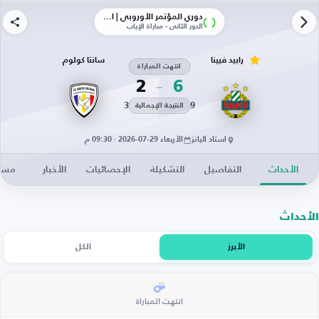
دوري المؤتمر الأوروبي | الأدوار الإقصائية
الدور الثاني - مباراة الإياب
رابيد فيينا
سانتا كولوم
انتهت المباراة
2
6
3
9
النتيجة الإجمالية
استاد أليانز
الأربعاء 29-07-2026 · 09:30 م
الأحداث
التفاصيل
التشكيلة
الإحصائيات
الأخبار
مساح
الأحداث
الأبرز
الكل
انتهت المباراة