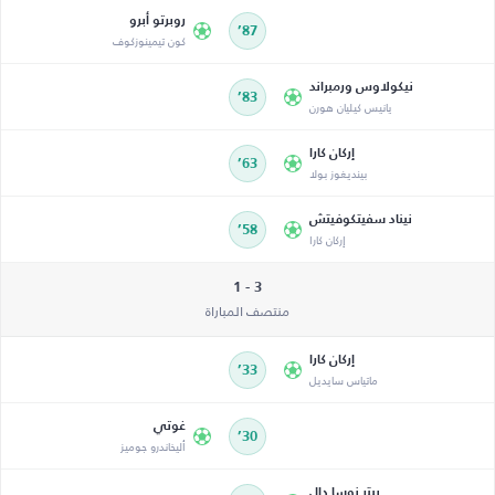
روبرتو أبرو
87’
كون تيمينوزكوف
نيكولاوس ورمبراند
83’
يانيس كيليان هورن
إركان كارا
63’
بينديغوز بولا
نيناد سفيتكوفيتش
58’
إركان كارا
3 - 1
منتصف المباراة
إركان كارا
33’
ماتياس سايديل
غوتي
30’
أليخاندرو جوميز
بيتر نوسا دال