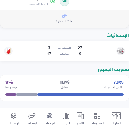
40’
لازار راندلوفيتش
بدأت المباراة
الإحصائيات
3
27
التسديدات
17
9
مخالفات
تصويت الجمهور
9%
18%
73%
أياكس أمستردام
تعادل
فويفودينا
المباريات
الفيديوهات
الأخبار
الترتيب
التوقعات
الإنتقالات
الإعدادات