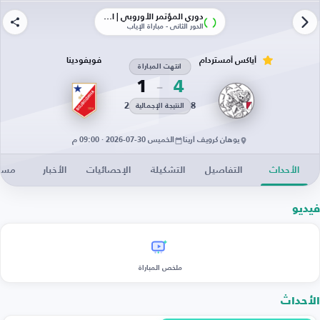
دوري المؤتمر الأوروبي | الأدوار الإقصائية
الدور الثاني - مباراة الإياب
أياكس أمستردام
فويفودينا
انتهت المباراة
1
4
2
8
النتيجة الإجمالية
يوهان كرويف أرينا
الخميس 30-07-2026 · 09:00 م
الأحداث
التفاصيل
التشكيلة
الإحصائيات
الأخبار
مساح
فيديو
ملخص المباراة
الأحداث