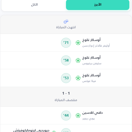
الأبرز
الكل
انتهت المباراة
أوسكار غلوخ
71’
أوليفر فالاكر إدواردسن
أوسكار غلوخ
58’
ستيفن برغيوس
أوسكار غلوخ
53’
ميكا غوتس
1 - 1
منتصف المباراة
دافي كلاسين
44’
يوري ريجير
ديورديي كرنوماركوفيتش