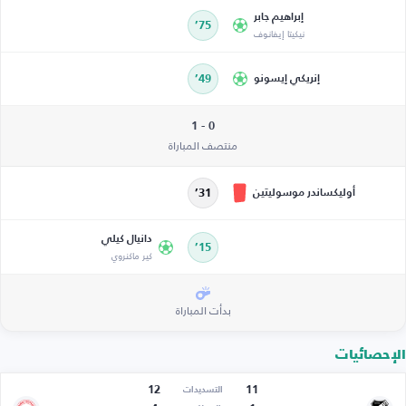
إبراهيم جابر
75’
نيكيتا إيفانوف
إنريكي إيسونو
49’
0 - 1
منتصف المباراة
أوليكساندر موسوليتين
31’
دانيال كيلي
15’
كير ماكنروي
بدأت المباراة
الإحصائيات
12
11
التسديدات