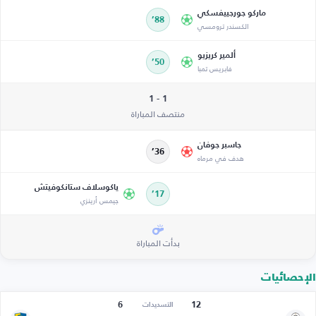
ماركو جورجييفسكي
88’
الكسندر ترومسي
ألمير كريزيو
50’
فابريس تمبا
1 - 1
منتصف المباراة
جاسبر جوفان
36’
هدف في مرماه
ياكوسلاف ستانكوفيتش
17’
جيمس أرينزي
بدأت المباراة
الإحصائيات
6
12
التسديدات