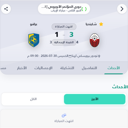
دوري المؤتمر الأوروبي | الأدوار الإقصائية
الدور الثاني - مباراة الإياب
شكينديا
برافو
انتهت المباراة
1
3
3
4
النتيجة الإجمالية
تودور برويسكي أرينا
الخميس 30-07-2026 · 09:00 م
الأحداث
التفاصيل
التشكيلة
الإحصائيات
الأخبار
مساح
الأحداث
الأبرز
الكل
انتهت المباراة