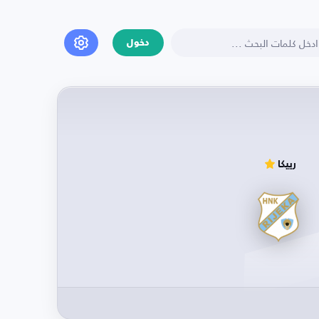
دخول
رييكا