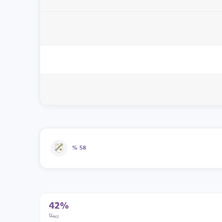
58 %
42%
رييكا