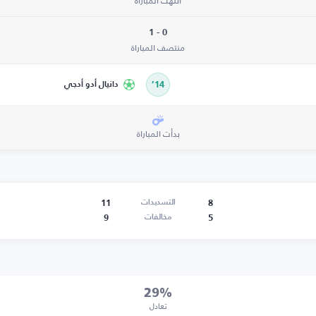
انتهت المباراة
0 - 1
منتصف المباراة
14’
دانيال أدو أدجي
بدأت المباراة
11
8
التسديدات
9
5
مخالفات
29%
تعادل