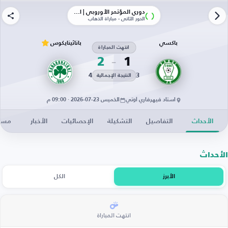
دوري المؤتمر الأوروبي | الأدوار الإقصائية
الدور الثاني - مباراة الذهاب
باكسي
باناثينايكوس
انتهت المباراة
2
1
4
3
النتيجة الإجمالية
استاد فيهرفاري أوتي
الخميس 23-07-2026 · 09:00 م
الأحداث
التفاصيل
التشكيلة
الإحصائيات
الأخبار
مساح
الأحداث
الأبرز
الكل
انتهت المباراة