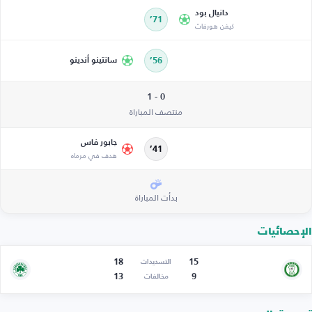
دانيال بود
71’
كيفن هورفاث
56’
سانتينو أندينو
0 - 1
منتصف المباراة
جابور فاس
41’
هدف في مرماه
بدأت المباراة
الإحصائيات
18
15
التسديدات
13
9
مخالفات