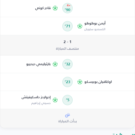
+4
قادر كوني
90’
أيمن بوطوطو
71’
الكسندرو ستويان
1 - 2
منتصف المباراة
32’
بارثيليمي ديدييو
اوكتافيان بوبيسكو
23’
إدواردز داسكيفيتش
5’
حسيني إبراهيم
بدأت المباراة