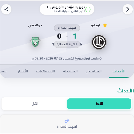
دوري المؤتمر الأوروبي | الأدوار الإقصائية
الدور الثاني - مباراة الذهاب
لوجانو
دوكاجيني
انتهت المباراة
0
1
1
6
النتيجة الإجمالية
ملعب كورناريدو
الخميس 23-07-2026 · 09:30 م
الأحداث
التفاصيل
التشكيلة
الإحصائيات
الأخبار
مساح
الأحداث
الأبرز
الكل
انتهت المباراة