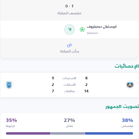
1 - 0
منتصف المباراة
كريستيان ديميتروف
8’
سيرجينيو
بدأت المباراة
الإحصائيات
9
8
التسديدات
2
2
التسللات
7
14
مخالفات
تصويت الجمهور
35%
27%
38%
ليفسكي
تعادل
كرايوفا