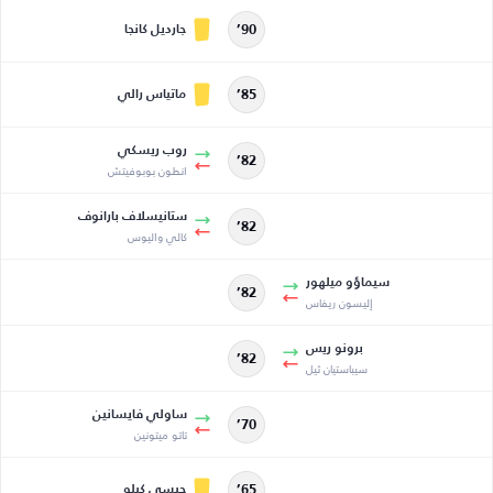
جارديل كانجا
90’
ماتياس رالي
85’
روب ريسكي
82’
انطون بوبوفيتش
ستانيسلاف بارانوف
82’
كالي واليوس
سيماؤو ميلهور
82’
إليسون ريفاس
برونو ريس
82’
سيباستيان ثيل
ساولي فايسانين
70’
تاتو ميتونين
جيسي كيلو
65’