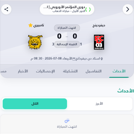
دوري المؤتمر الأوروبي | الأدوار الإقصائية
الدور الأول - مباراة الذهاب
ديفردينج
تامبيري
انتهت المباراة
0
0
3
1
النتيجة الإجمالية
استاد دي ديفردانج
الأربعاء 08-07-2026 · 08:30 م
الأحداث
التفاصيل
التشكيلة
الإحصائيات
الأخبار
مساح
الأحداث
الأبرز
الكل
انتهت المباراة