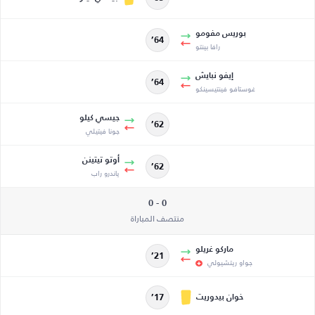
بوريس مفومو
64’
رافا بينتو
إيفو نبايش
64’
غوستافو فينتيسينكو
جيسي كيلو
62’
جونا فيتيلي
أوتو تيتينن
62’
ياندرو راب
0 - 0
منتصف المباراة
ماركو غريلو
21’
جواو ريتشيولي
خوان بيدوريت
17’