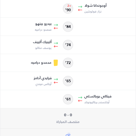
أوجوندانا شولا
+2
نزار فولوشين
90’
بيدرو بينهو
84’
محمدو دراميه
أليبيك ألييف
74’
يوسف مكالو
محمدو دراميه
72’
فرايدي آدامز
65’
أوكاس ميندي
فيتالي بويالسكي
61’
أولكسندر بيكاليونوك
0 - 0
منتصف المباراة