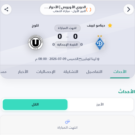
الدوري الأوروبي | الأدوار الإقصائية
الدور الأول - مباراة الذهاب
دينامو كييف
كلوج
انتهت المباراة
0
0
0
0
النتيجة الإجمالية
أرينا لوبلين
الخميس 09-07-2026 · 08:00 م
الأحداث
التفاصيل
التشكيلة
الإحصائيات
الأخبار
مساح
الأحداث
الأبرز
الكل
انتهت المباراة