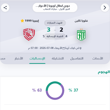
دوري أبطال أوروبا | الأدوار الإقصائية
الدور الأول - مباراة الذهاب
فلورا تالين
إيبيريا 1999
انتهت المباراة
3
2
5
4
النتيجة الإجمالية
لي كوك أرينا
الأربعاء 08-07-2026 · 07:00 م
الأحداث
التفاصيل
التشكيلة
الإحصائيات
الأخبار
مساح
الهجوم
63 %
37 %
الاستحواذ