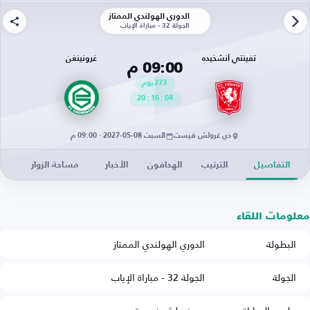
الدوري الهولندي الممتاز
الجولة 32 - مباراة الإياب
تفينتي أنشخيده
غرونينغن
09:00 م
273
يوم
20
:
16
:
04
دي غرولش فيست
السبت 08-05-2027 · 09:00 م
التفاصيل
الترتيب
الهدافون
الأخبار
مساحة الزوار
معلومات اللقاء
البطولة
الدوري الهولندي الممتاز
الجولة
الجولة 32 - مباراة الإياب