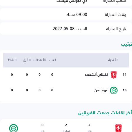
ملعب المباراة
دي غرولش فيست
وقت المباراة
09:00 مساءً
تاريخ المباراة
السبت 08-05-2027
ترتيب
الأندية
لعب
الأهداف
الفرق
النقاط
11
تفينتي أنشخيده
0
0
0
0
16
غرونينغن
0
0
0
0
أخر لقاءات جمعت الفريقين
0
2
2
فاز
تعادل
فاز