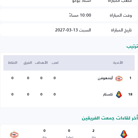
ملعب المباراة
استاد بوكو
وقت المباراة
10:00 مساءً
تاريخ المباراة
السبت 13-03-2027
ترتيب
الأندية
لعب
الأهداف
الفرق
النقاط
1
آيندهوفن
0
0
0
0
18
تلستار
0
0
0
0
أخر لقاءات جمعت الفريقين
0
0
2
فاز
تعادل
فاز