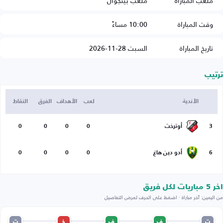
ملعب المباراة
ملعب بينجوال
وقت المباراة
10:00 مساءً
تاريخ المباراة
السبت 28-11-2026
ترتيب
الأندية
لعب
الأهداف
الفرق
النقاط
3
أوترخت
0
0
0
0
6
أدو دين هاغ
0
0
0
0
اخر 5 مباريات لكل فريق
من اليمين: آخر مباراة · اضغط على الحرف لعرض التفاصيل
ت
ف
ف
خ
ت