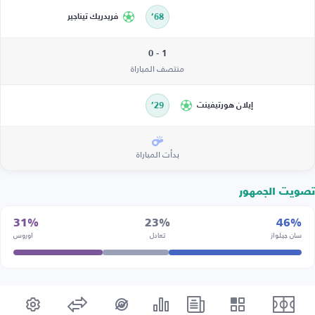
68’
فريدريك تيناجير
1 - 0
منتصف المباراة
إيلان هورتيفينت
29’
بدأت المباراة
تصويت الجمهور
31%
23%
46%
سان جيلواز
تعادل
اوروس