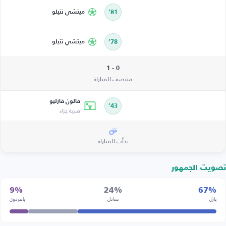
81’
ميتشي نتيلو
78’
ميتشي نتيلو
0 - 1
منتصف المباراة
فالون فازليو
43’
ضربة جزاء
بدأت المباراة
تصويت الجمهور
9%
24%
67%
بازل
تعادل
يافردون