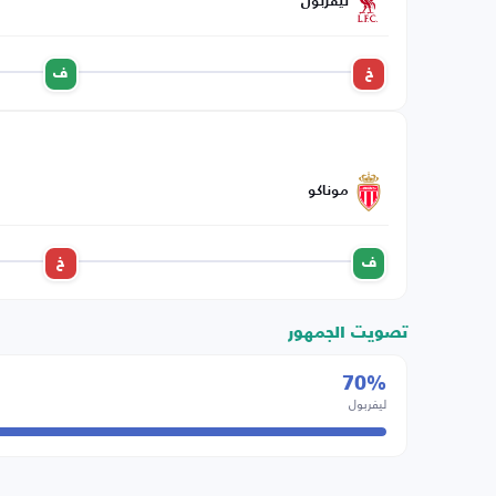
ليفربول
خ
ف
موناكو
ف
خ
تصويت الجمهور
70%
ليفربول