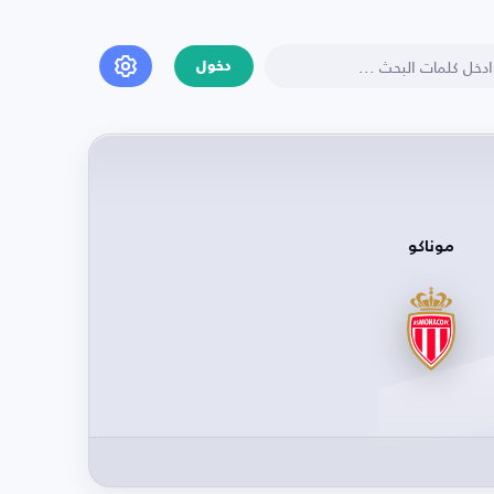
دخول
موناكو