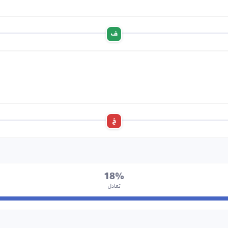
ف
خ
18%
تعادل