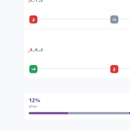
ف
ت
خ
2
1
2
ت
خ
ف
ت
خ
3
0
2
خ
ف
12%
موناكو