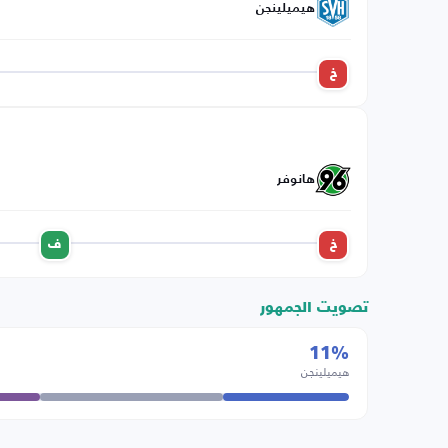
هيميلينجن
خ
هانوفر
خ
ف
تصويت الجمهور
11%
هيميلينجن