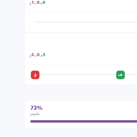
ف
ت
خ
1
0
0
ف
ت
خ
2
0
3
ف
خ
73%
هانوفر