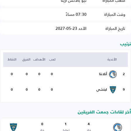
ملعب المباراة
نيو بالانس أرينا
وقت المباراة
07:30 مساءً
تاريخ المباراة
الأحد 23-05-2027
ترتيب
الأندية
لعب
الأهداف
الفرق
النقاط
2
أتلانتا
0
0
0
0
9
ليتشي
0
0
0
0
أخر لقاءات جمعت الفريقين
0
1
4
فاز
تعادل
فاز