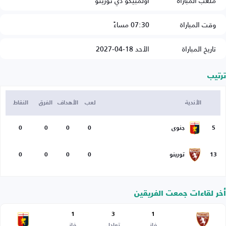
ملعب المباراة
أولمبيكو دي تورينو
وقت المباراة
07:30 مساءً
تاريخ المباراة
الأحد 18-04-2027
ترتيب
الأندية
لعب
الأهداف
الفرق
النقاط
5
جنوى
0
0
0
0
13
تورينو
0
0
0
0
أخر لقاءات جمعت الفريقين
1
3
1
فاز
تعادل
فاز