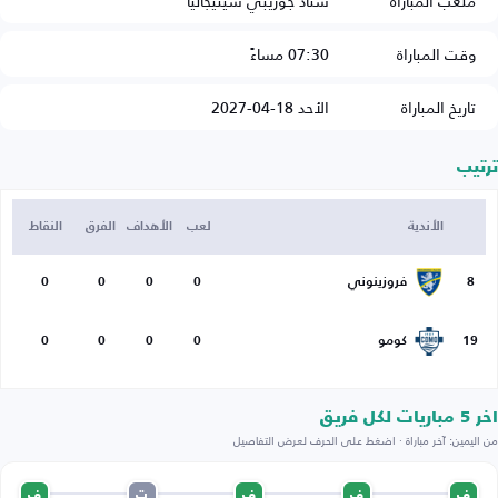
ملعب المباراة
ستاد جوزيبي سينيجاليا
وقت المباراة
07:30 مساءً
تاريخ المباراة
الأحد 18-04-2027
ترتيب
الأندية
لعب
الأهداف
الفرق
النقاط
8
فروزينوني
0
0
0
0
19
كومو
0
0
0
0
اخر 5 مباريات لكل فريق
من اليمين: آخر مباراة · اضغط على الحرف لعرض التفاصيل
ف
ف
ف
ت
ف