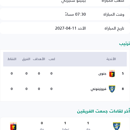
ملعب المباراة
بينيتو ستيربي
وقت المباراة
07:30 مساءً
تاريخ المباراة
الأحد 11-04-2027
ترتيب
الأندية
لعب
الأهداف
الفرق
النقاط
5
جنوى
0
0
0
0
8
فروزينوني
0
0
0
0
أخر لقاءات جمعت الفريقين
0
1
1
فاز
تعادل
فاز