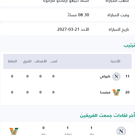
ملعب المباراة
استاد دييغو أرماندو مارادونا
وقت المباراة
08:30 مساءً
تاريخ المباراة
الأحد 21-03-2027
ترتيب
الأندية
لعب
الأهداف
الفرق
النقاط
11
نابولي
0
0
0
0
20
فينيسا
0
0
0
0
أخر لقاءات جمعت الفريقين
0
1
1
فاز
تعادل
فاز