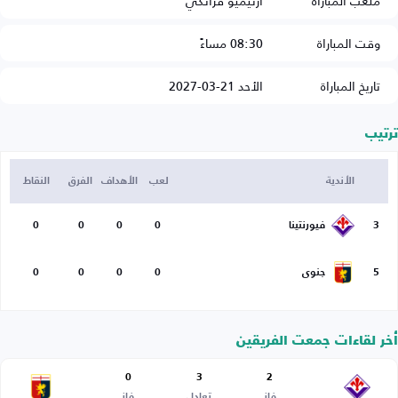
ملعب المباراة
أرتيميو فرانكي
وقت المباراة
08:30 مساءً
تاريخ المباراة
الأحد 21-03-2027
ترتيب
الأندية
لعب
الأهداف
الفرق
النقاط
3
فيورنتينا
0
0
0
0
5
جنوى
0
0
0
0
أخر لقاءات جمعت الفريقين
0
3
2
فاز
تعادل
فاز