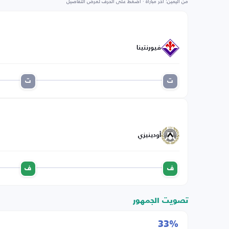
من اليمين: آخر مباراة · اضغط على الحرف لعرض التفاصيل
فيورنتينا
ت
ت
أودينيزي
ف
ف
تصويت الجمهور
33%