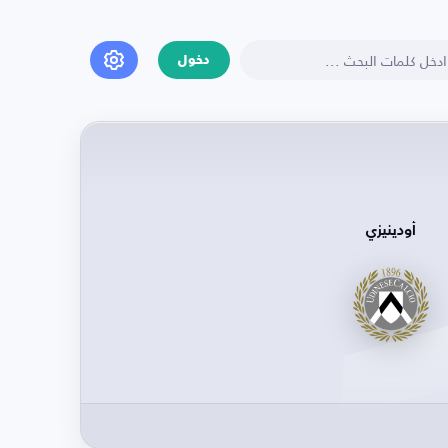
دخول
أودينيزي